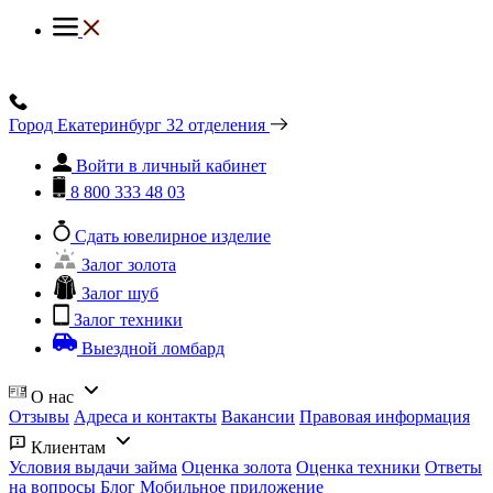
Город Екатеринбург
32 отделения
Войти в личный кабинет
8 800 333 48 03
Сдать ювелирное изделие
Залог золота
Залог шуб
Залог техники
Выездной ломбард
О нас
Отзывы
Адреса и контакты
Вакансии
Правовая информация
Клиентам
Условия выдачи займа
Оценка золота
Оценка техники
Ответы
на вопросы
Блог
Мобильное приложение