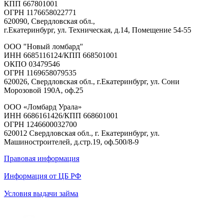
КПП
667801001
ОГРН
1176658022771
620090, Свердловская обл.,
г.Екатеринбург, ул. Техническая, д.14, Помещение 54-55
ООО
"Новый ломбард"
ИНН
6685116124/КПП 668501001
ОКПО
03479546
ОГРН
1169658079535
620026, Свердловская обл., г.Екатеринбург, ул. Сони
Морозовой 190А, оф.25
ООО
«Ломбард Урала»
ИНН
6686161426/КПП 668601001
ОГРН
1246600032700
620012 Свердловская обл., г. Екатеринбург, ул.
Машиностроителей, д.стр.19, оф.500/8-9
Правовая информация
Информация от ЦБ РФ
Условия выдачи займа