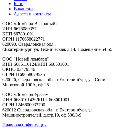
Блог
Вакансии
Адреса и контакты
ООО
«Ломбард Выгодный»
ИНН
6678080357
КПП
667801001
ОГРН
1176658022771
620090, Свердловская обл.,
г.Екатеринбург, ул. Техническая, д.14, Помещение 54-55
ООО
"Новый ломбард"
ИНН
6685116124/КПП 668501001
ОКПО
03479546
ОГРН
1169658079535
620026, Свердловская обл., г.Екатеринбург, ул. Сони
Морозовой 190А, оф.25
ООО
«Ломбард Урала»
ИНН
6686161426/КПП 668601001
ОГРН
1246600032700
620012 Свердловская обл., г. Екатеринбург, ул.
Машиностроителей, д.стр.19, оф.500/8-9
Правовая информация