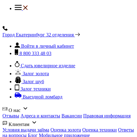
Город Екатеринбург
32 отделения
Войти в личный кабинет
8 800 333 48 03
Сдать ювелирное изделие
Залог золота
Залог шуб
Залог техники
Выездной ломбард
О нас
Отзывы
Адреса и контакты
Вакансии
Правовая информация
Клиентам
Условия выдачи займа
Оценка золота
Оценка техники
Ответы
на вопросы
Блог
Мобильное приложение